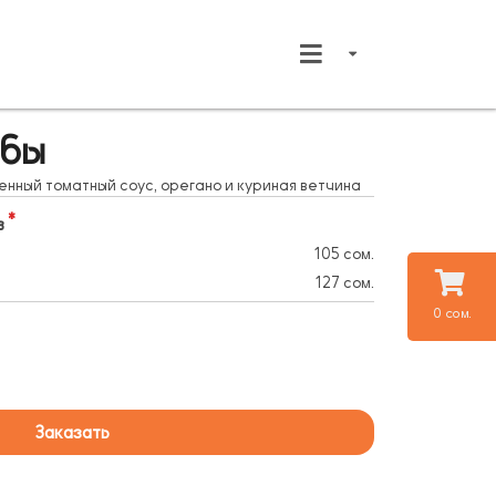
ибы
нный томатный соус, орегано и куриная ветчина
в
105 сом.
127 сом.
0 сом.
Заказать