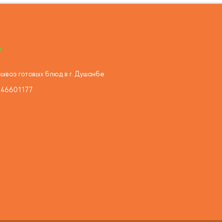
ывоз готовых блюд в г. Душанбе
446601177