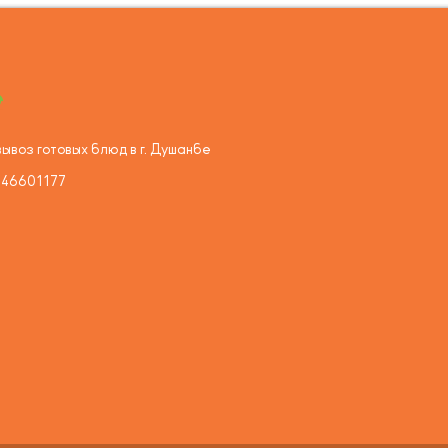
ывоз готовых блюд в г. Душанбе
446601177