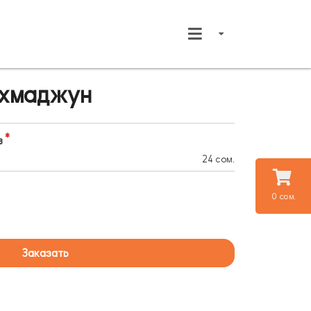
ахмаджун
в
24 сом.
0 сом.
Заказать