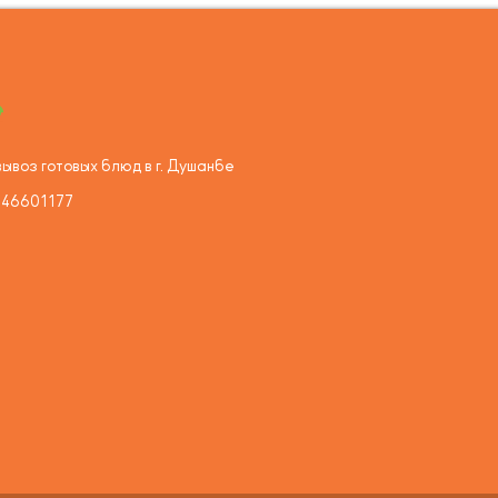
ывоз готовых блюд в г. Душанбе
446601177