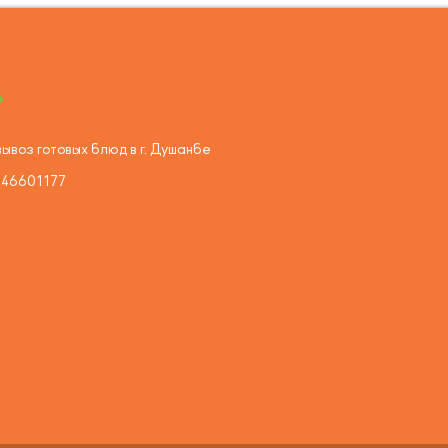
ывоз готовых блюд в г. Душанбе
446601177