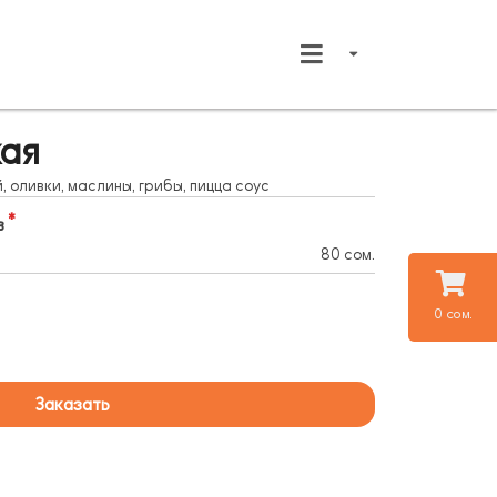
кая
 оливки, маслины, грибы, пицца соус
в
80 сом.
0 сом.
Заказать