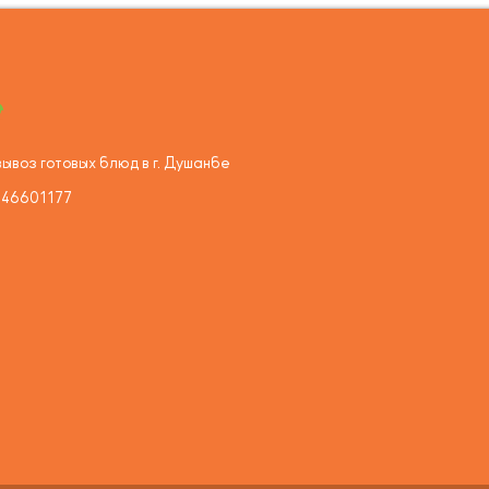
ывоз готовых блюд в г. Душанбе
446601177