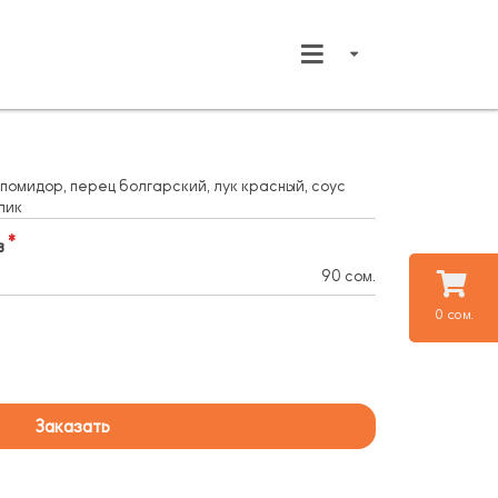
 помидор, перец болгарский, лук красный, соус
лик
в
90 сом.
0 сом.
Заказать