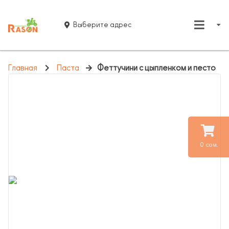
Выберите адрес
Главная
Паста
Феттучини с цыпленком и песто
0 сом.