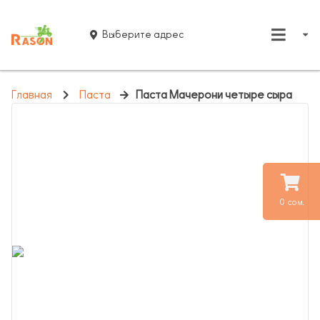
Выберите адрес
Главная
Паста
Паста Мачерони четыре сыра
0 сом.