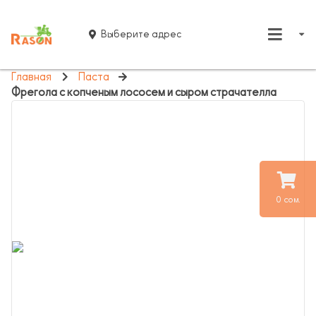
Выберите адрес
Главная
Паста
Фрегола с копченым лососем и сыром страчателла
0 сом.