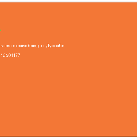
ывоз готовых блюд в г. Душанбе
446601177