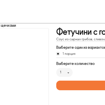
и щечками
Фетучини с г
Соус из сырных грибов, сливо
Выберите один из варианто
1 порция
Выберите количество
1