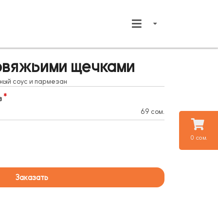
овяжьими щечками
чный соус и пармезан
в
69 сом.
0 сом.
Заказать