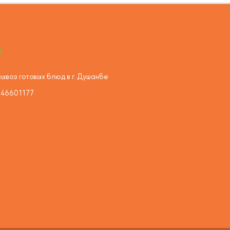
ывоз готовых блюд в г. Душанбе
446601177