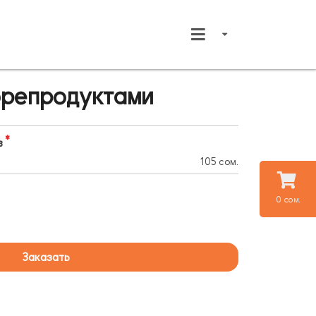
орепродуктами
в
105 сом.
0 сом.
Заказать