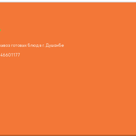
ывоз готовых блюд в г. Душанбе
446601177