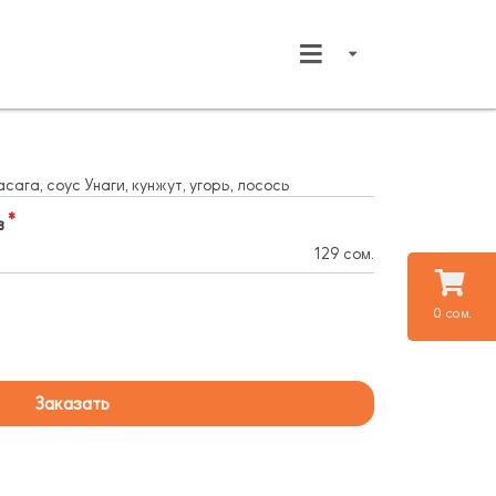
сага, соус Унаги, кунжут, угорь, лосось
в
129 сом.
0 сом.
Заказать