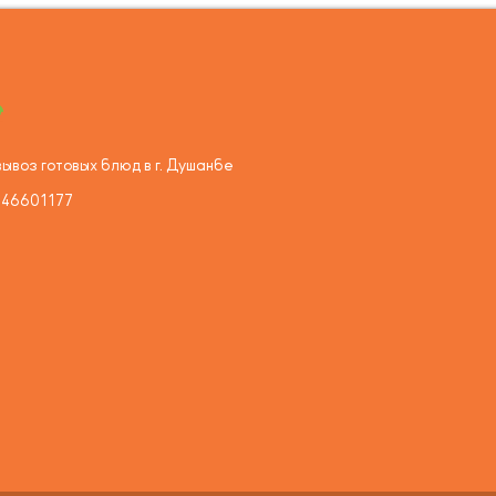
ывоз готовых блюд в г. Душанбе
446601177