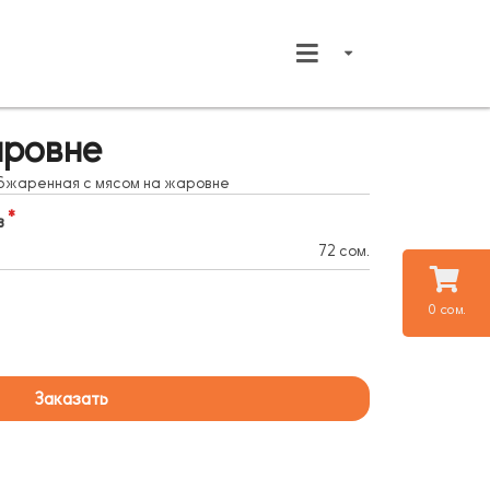
аровне
обжаренная с мясом на жаровне
в
72 сом.
0 сом.
Заказать