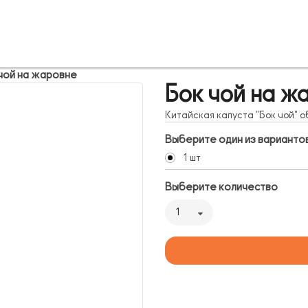
чой на жаровне
Бок чой на ж
Китайская капуста "Бок чой" 
Выберите один из варианто
1 шт
Выберите количество
1