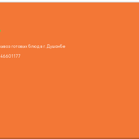
ывоз готовых блюд в г. Душанбе
446601177