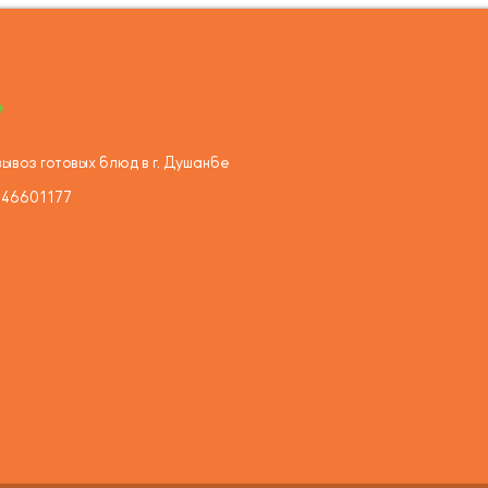
ывоз готовых блюд в г. Душанбе
446601177