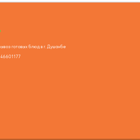
ывоз готовых блюд в г. Душанбе
446601177