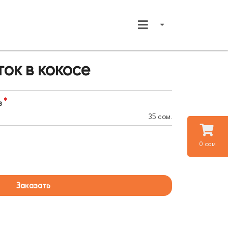
ток в кокосе
в
35 сом.
0 сом.
Заказать