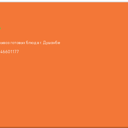
ывоз готовых блюд в г. Душанбе
446601177