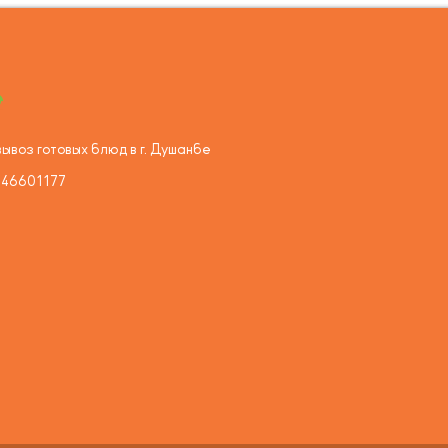
ывоз готовых блюд в г. Душанбе
446601177