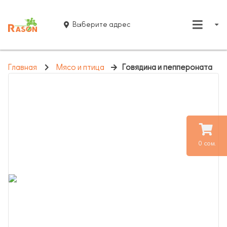
Выберите адрес
Главная
Мясо и птица
Говядина и пеппероната
0 сом.