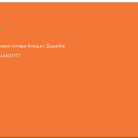
ывоз готовых блюд в г. Душанбе
446601177