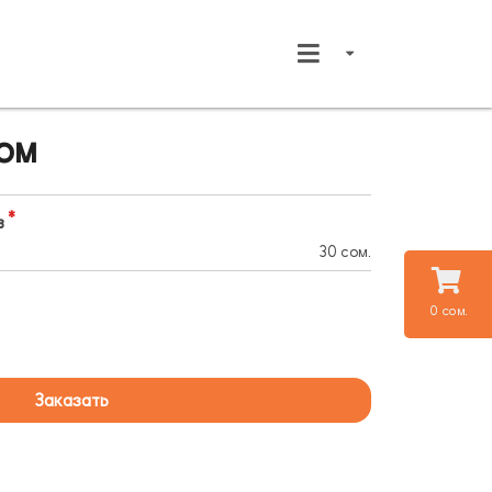
ом
в
30 сом.
0 сом.
Заказать