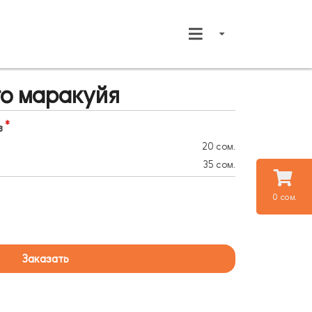
о маракуйя
в
20 сом.
35 сом.
0 сом.
Заказать