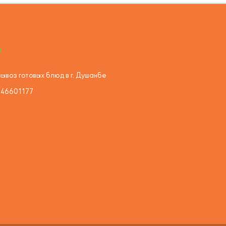
ывоз готовых блюд в г. Душанбе
446601177