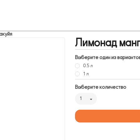
акуйя
Лимонад манг
Выберите один из варианто
0.5 л
1 л
Выберите количество
1