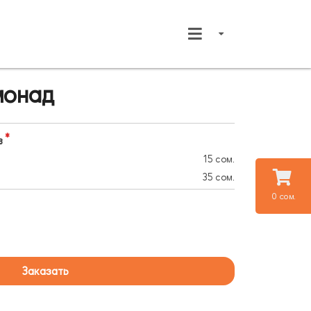
монад
в
15 сом.
35 сом.
0 сом.
Заказать