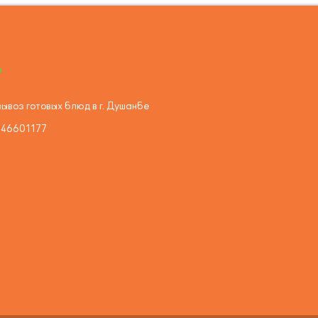
ывоз готовых блюд в г. Душанбе
446601177