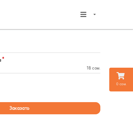
в
18 сом.
0 сом.
Заказать