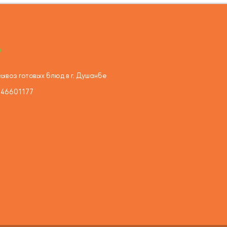
ывоз готовых блюд в г. Душанбе
446601177