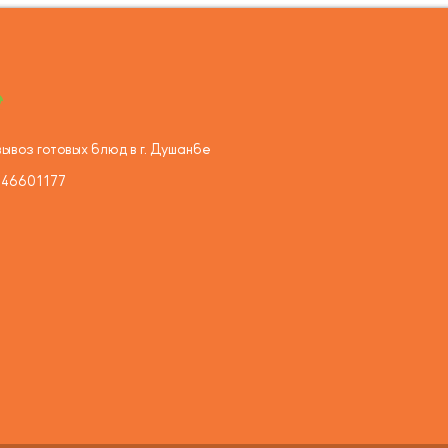
ывоз готовых блюд в г. Душанбе
446601177