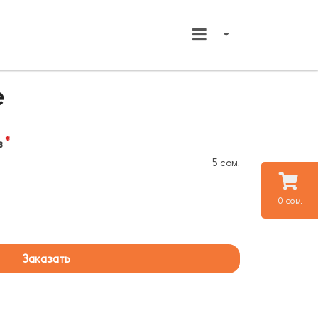
e
в
5 сом.
0 сом.
Заказать