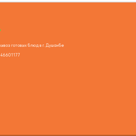
ывоз готовых блюд в г. Душанбе
446601177