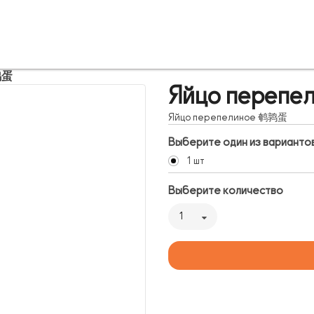
鹑蛋
Яйцо переп
Яйцо перепелиное 鹌鹑蛋
Выберите один из варианто
1 шт
Выберите количество
1