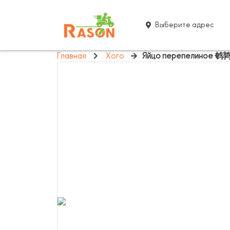
Выберите адрес
Главная
Хого
Яйцо перепелиное 鹌