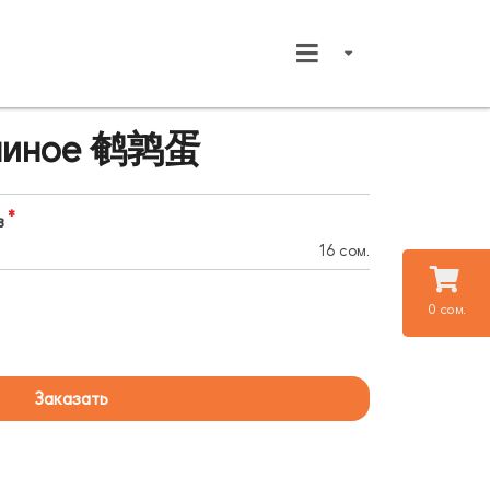
елиное 鹌鹑蛋
в
16 сом.
0 сом.
Заказать