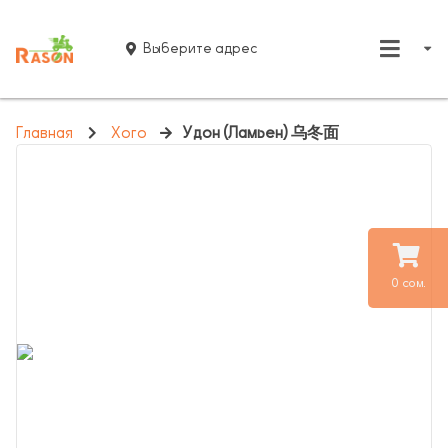
Выберите адрес
Главная
Хого
Удон (Ламьен) 乌冬面
0 сом.