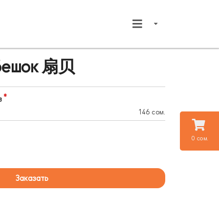
ебешок 扇贝
в
146 сом.
0 сом.
Заказать