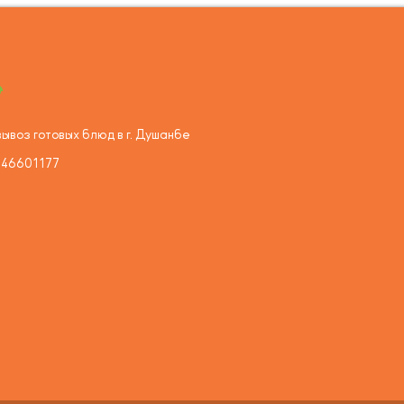
ывоз готовых блюд в г. Душанбе
446601177