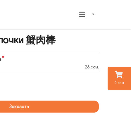
алочки 蟹肉棒
в
26 сом.
0 сом.
Заказать