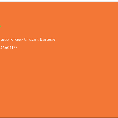
ывоз готовых блюд в г. Душанбе
446601177