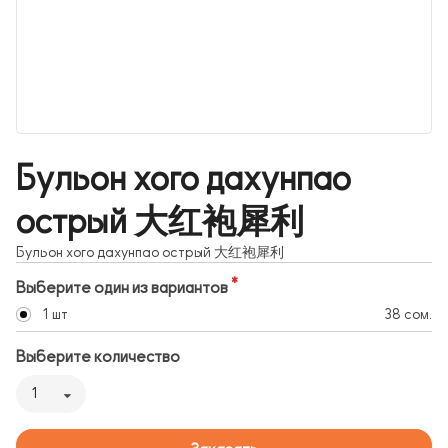
Бульон хого дахунпао
острый 大红袍犀利
Бульон хого дахунпао острый 大红袍犀利
Выберите один из вариантов
1 шт
38 сом.
Выберите количество
1