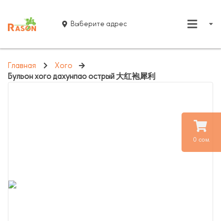
Выберите адрес
Главная
Хого
Бульон хого дахунпао острый 大红袍犀利
0 сом.