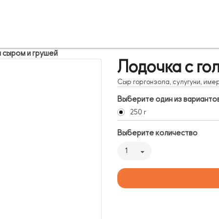
 сыром и грушей
Лодочка с го
Сыр горгонзола, сулугуни, име
Выберите один из варианто
250 г
Выберите количество
1