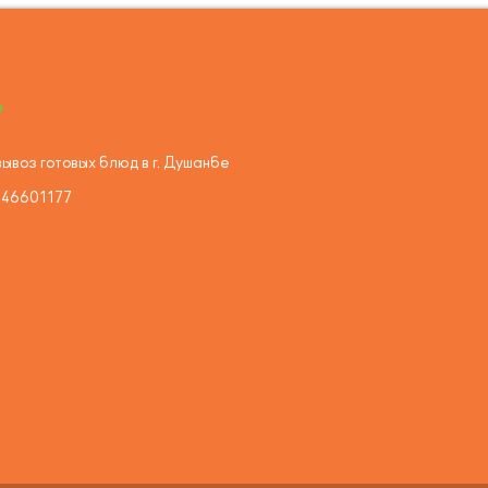
ывоз готовых блюд в г. Душанбе
446601177