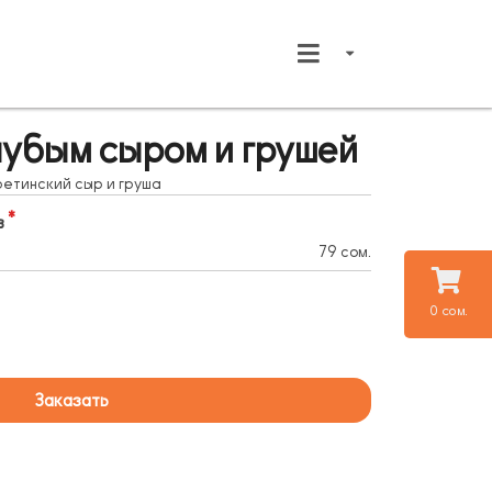
лубым сыром и грушей
ретинский сыр и груша
в
79 сом.
0 сом.
Заказать