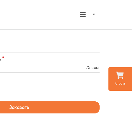
в
75 сом.
0 сом.
Заказать