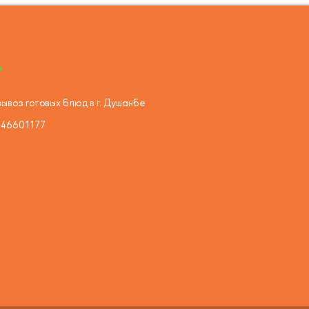
ывоз готовых блюд в г. Душанбе
446601177