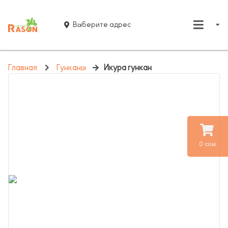
Выберите адрес
Главная
Гунканы
Икура гункан
0 сом.