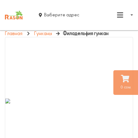
Выберите адрес
Главная
Гунканы
Филадельфия гункан
0 сом.