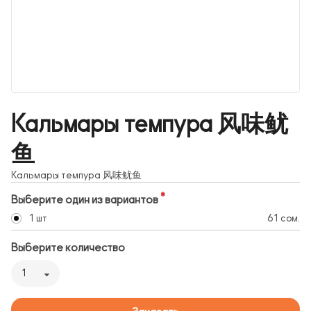
Кальмары темпура 风味鱿
鱼
Кальмары темпура 风味鱿鱼
Выберите один из вариантов
1 шт
61 сом.
Выберите количество
1