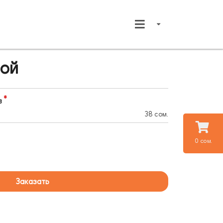
ной
в
38 сом.
0 сом.
Заказать