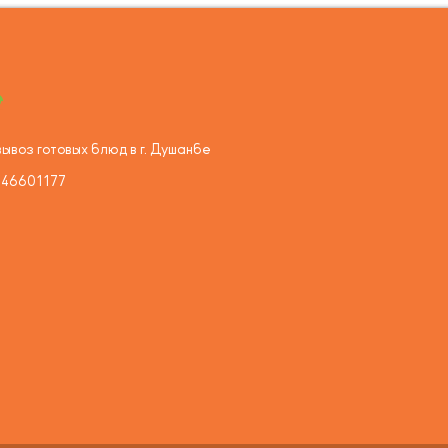
ывоз готовых блюд в г. Душанбе
446601177