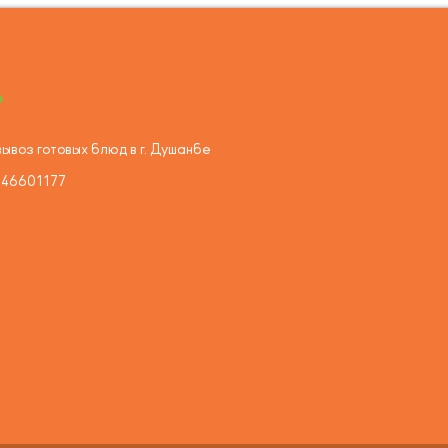
ывоз готовых блюд в г. Душанбе
446601177