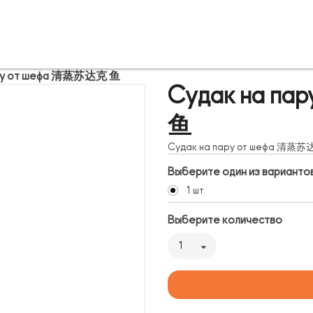
ару от шефа 清蒸苏达克 鱼
Судак на п
鱼
Судак на пару от шефа 清蒸
Выберите один из варианто
1 шт
Выберите количество
1