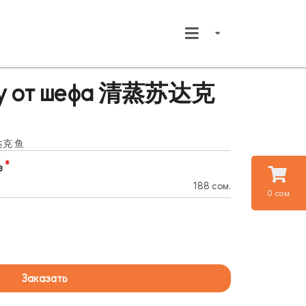
ару от шефа 清蒸苏达克
苏达克 鱼
в
188 сом.
0 сом.
Заказать