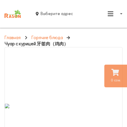
Выберите адрес
Главная
Горячие блюда
Чуар с курицей 牙签肉（鸡肉）
0 сом.