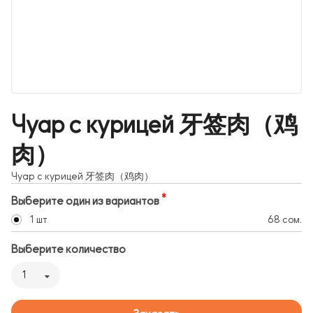
Чуар с курицей 牙签肉（鸡
肉）
Чуар с курицей 牙签肉（鸡肉）
Выберите один из вариантов
1 шт
68 сом.
Выберите количество
1