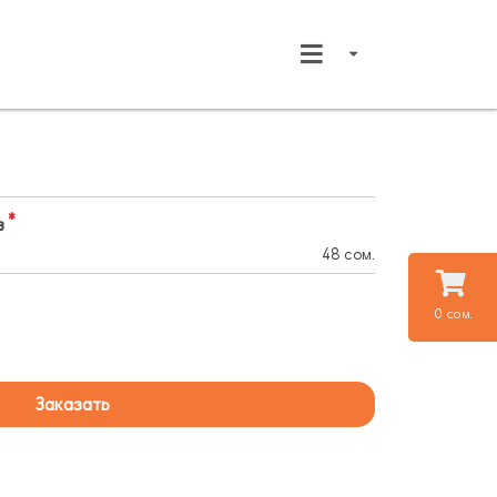
в
48 сом.
0 сом.
Заказать