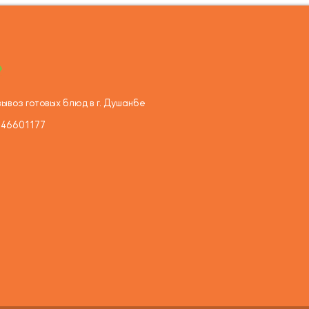
ывоз готовых блюд в г. Душанбе
446601177