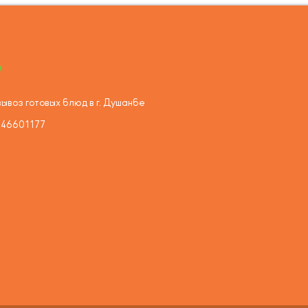
ывоз готовых блюд в г. Душанбе
446601177