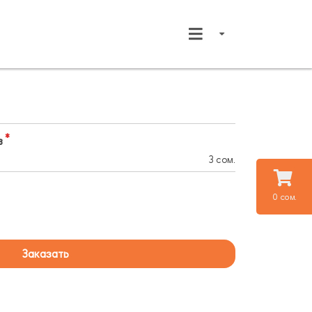
в
3 сом.
0 сом.
Заказать