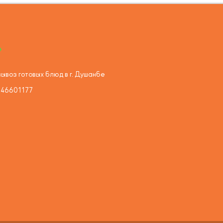
ывоз готовых блюд в г. Душанбе
446601177