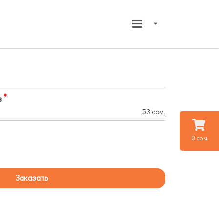
в
53 сом.
0 сом.
Заказать