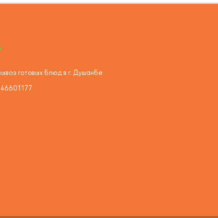
ывоз готовых блюд в г. Душанбе
446601177