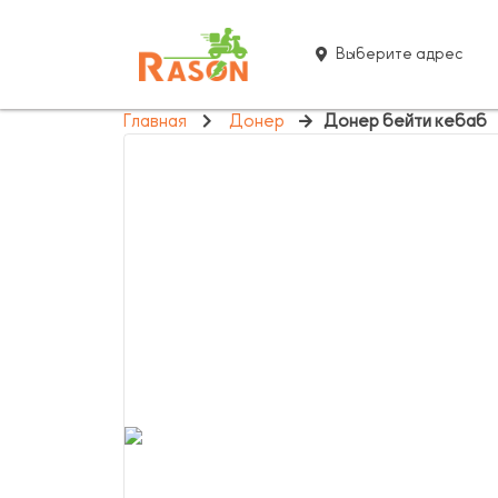
Выберите адрес
Главная
Донер
Донер бейти кебаб