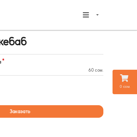
 кебаб
в
60 сом.
0 сом.
Заказать