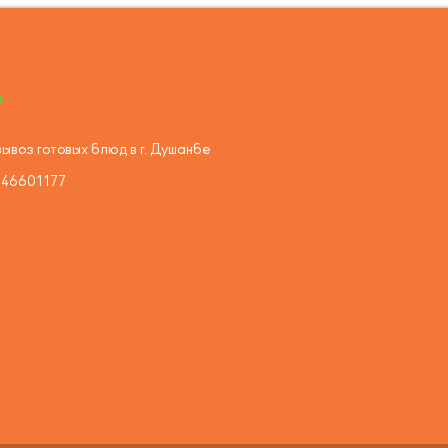
ывоз готовых блюд в г. Душанбе
446601177