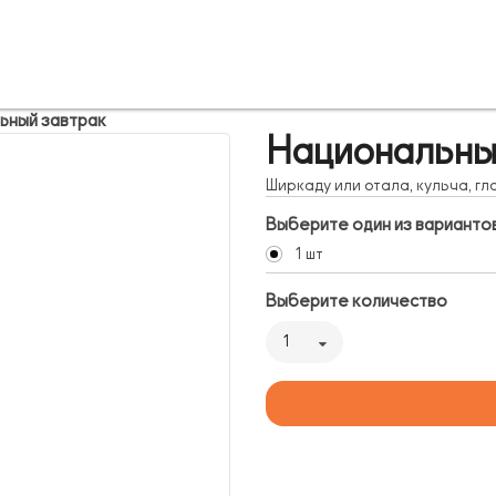
ьный завтрак
Национальны
Ширкаду или отала, кульча, гл
Выберите один из варианто
1 шт
Выберите количество
1