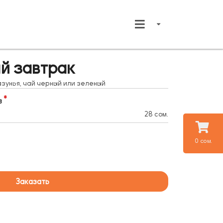
й завтрак
азунья, чай черный или зеленый
в
28 сом.
0 сом.
Заказать