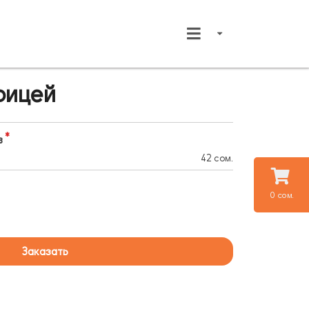
рицей
в
42 сом.
0 сом.
Заказать