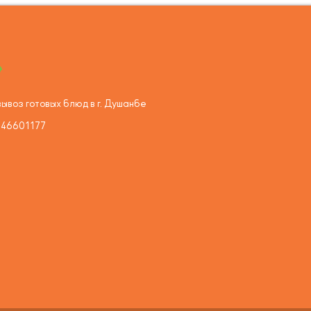
ывоз готовых блюд в г. Душанбе
446601177