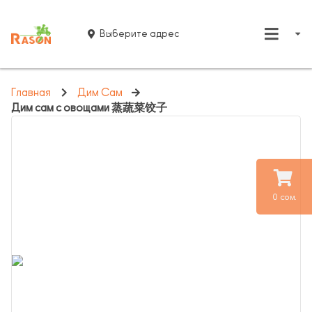
Выберите адрес
Главная
Дим Сам
Дим сам с овощами 蒸蔬菜饺子
0 сом.