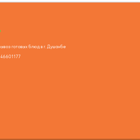
ывоз готовых блюд в г. Душанбе
446601177