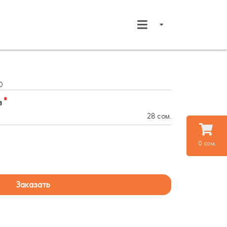
О
в
28 сом.
0 сом.
Заказать