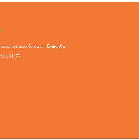
ывоз готовых блюд в г. Душанбе
446601177