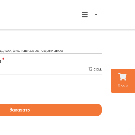
адное, фисташковое, черничное
в
12 сом.
0 сом.
Заказать