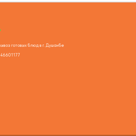
ывоз готовых блюд в г. Душанбе
446601177