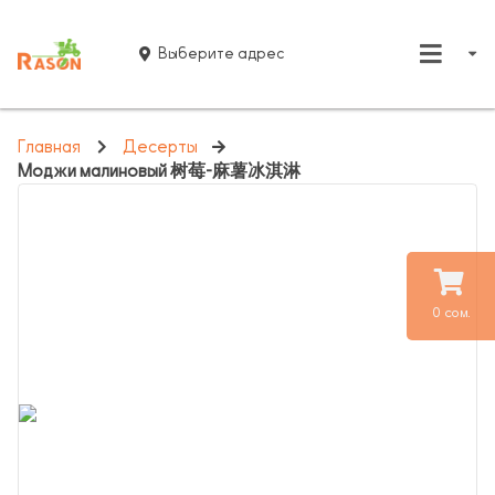
Выберите адрес
Главная
Десерты
Моджи малиновый 树莓-麻薯冰淇淋
0 сом.