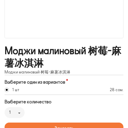
Моджи малиновый 树莓-麻
薯冰淇淋
Моджи малиновый 树莓-麻薯冰淇淋
Выберите один из вариантов
1 шт
28 сом.
Выберите количество
1