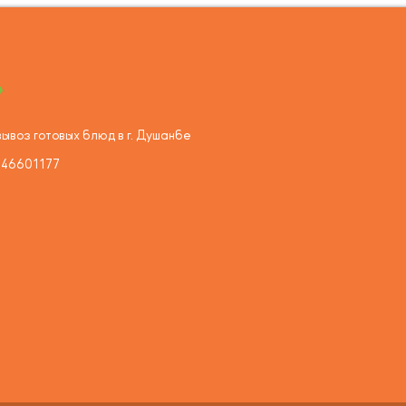
ывоз готовых блюд в г. Душанбе
446601177