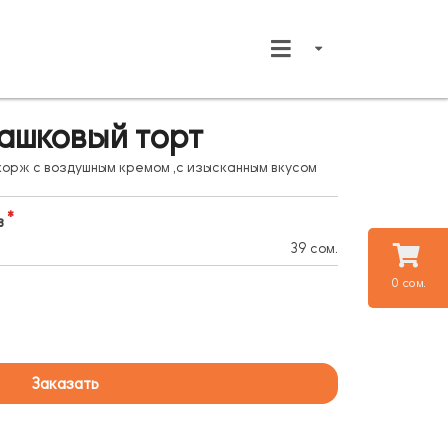
ашковый торт
орж с воздушным кремом ,c изысканным вкусом
в
39 сом.
0 сом.
Заказать