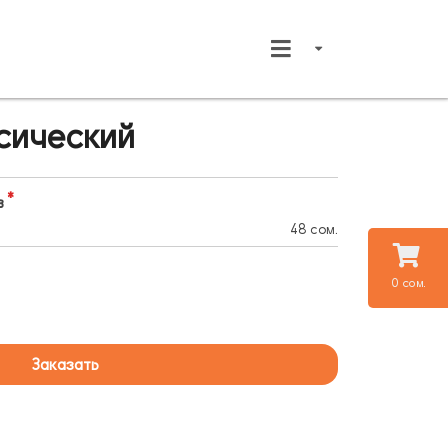
сический
в
48 сом.
0 сом.
Заказать