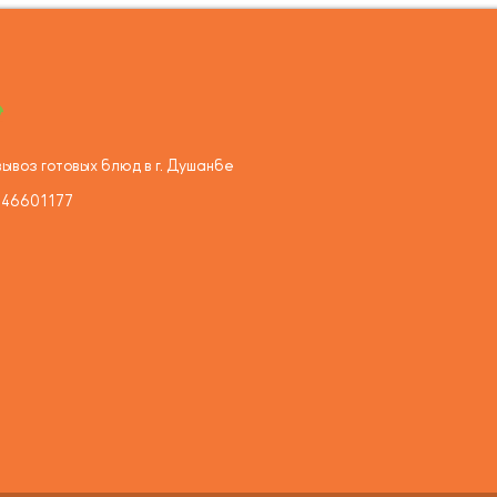
ывоз готовых блюд в г. Душанбе
446601177