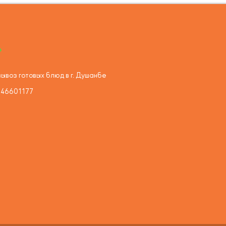
ывоз готовых блюд в г. Душанбе
446601177